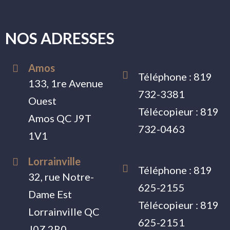
NOS ADRESSES
Amos
Téléphone :
819
133, 1re Avenue
732-3381
Ouest
Télécopieur :
819
Amos QC J9T
732-0463
1V1
Lorrainville
Téléphone :
819
32, rue Notre-
625-2155
Dame Est
Télécopieur :
819
Lorrainville QC
625-2151
J0Z 2R0