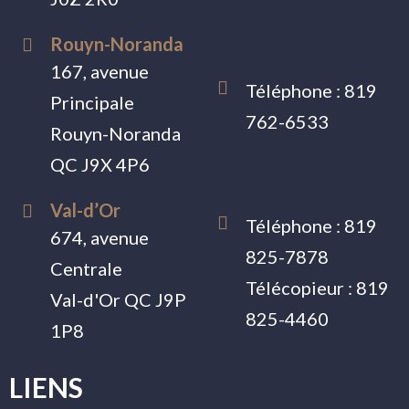
Rouyn-Noranda
167, avenue
Téléphone :
819
Principale
762-6533
Rouyn-Noranda
QC J9X 4P6
Val-d’Or
Téléphone :
819
674, avenue
825-7878
Centrale
Télécopieur :
819
Val-d'Or QC J9P
825-4460
1P8
LIENS